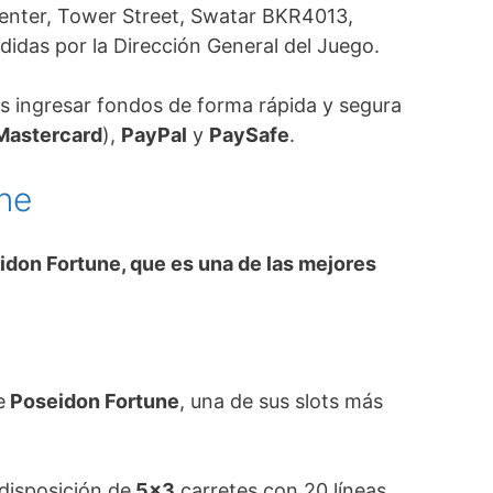
Center, Tower Street, Swatar BKR4013,
didas por la Dirección General del Juego.
s ingresar fondos de forma rápida y segura
Mastercard
),
PayPal
y
PaySafe
.
ne
idon Fortune, que es una de las mejores
e
Poseidon Fortune
, una de sus slots más
 disposición de
5×3
carretes con 20 líneas