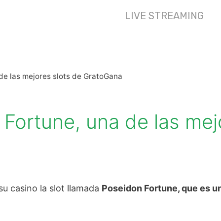
LIVE STREAMING
de las mejores slots de GratoGana
Fortune, una de las mej
su casino la slot llamada
Poseidon Fortune, que es un