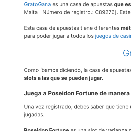
GratoGana
es una casa de apuestas
que es
Malta | Número de registro.: C89276]. Este 
Esta casa de apuestas tiene diferentes
mét
para poder jugar a todos los
juegos de cas
G
Como íbamos diciendo, la casa de apuesta
slots a las que se pueden jugar
.
Juega a Poseidon Fortune de manera 
Una vez registrado, debes saber que tiene 
jugadas.
Poseidon Fortune
es una slot de varianza