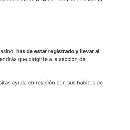
casino,
has de estar registrado y llevar al
endrás que dirigirte a la sección de
esitas ayuda en relación con sus hábitos de