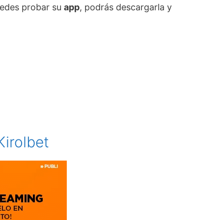
uedes probar su
app
, podrás descargarla y
irolbet