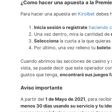
¿Como hacer una apuesta a la Premie
Para hacer una apuesta en
Kirolbet
debes ha
Inicia sesión o regístrate
haciendo cl
Una vez dentro, mira la cantidad de
Selecciona
la cuota a la que quieras
Por último, una vez relleno tu
boleto
Cuando abrimos las secciones de casino y s
vista, se puede decir que este operador co
gustos que tenga,
encontrará sus juegos f
Aviso importante
A partir del
1 de Mayo de 2021
, para recib
menos 30 días usando su servicio y tu ide