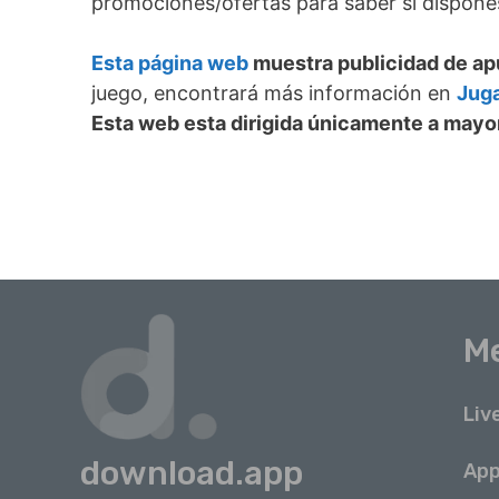
promociones/ofertas para saber si dispone
Esta página web
muestra publicidad de ap
juego, encontrará más información en
Juga
Esta web esta dirigida únicamente a mayor
M
Liv
download.app
App