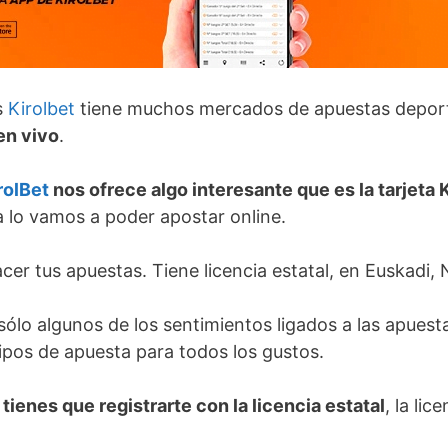
s
Kirolbet
tiene muchos mercados de apuestas deport
en vivo
.
rolBet
nos ofrece algo interesante que es la tarjeta 
a lo vamos a poder apostar online.
er tus apuestas. Tiene licencia estatal, en Euskadi, N
sólo algunos de los sentimientos ligados a las apuest
ipos de apuesta para todos los gustos.
tienes que registrarte con la licencia estatal
, la li