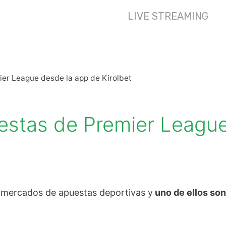
LIVE STREAMING
ier League desde la app de Kirolbet
uestas de Premier Leagu
mercados de apuestas deportivas y
uno de ellos son