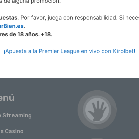
s de alguna promoción.
uestas
. Por favor, juega con responsabilidad. Si nec
rBien.es
.
es de 18 años. +18.
¡Apuesta a la Premier League en vivo con Kirolbet!
enú
e Streaming
s Casino