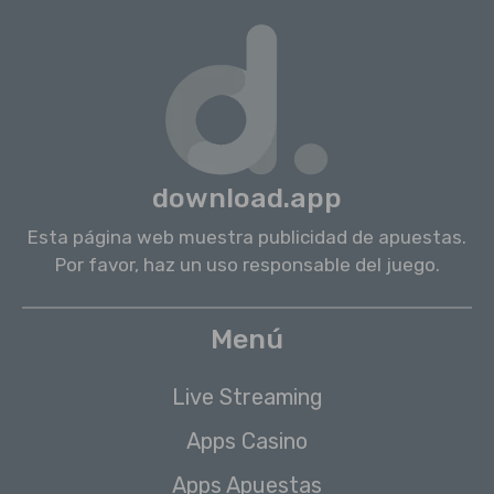
download.app
Esta página web muestra publicidad de apuestas.
Por favor, haz un uso responsable del juego.
Menú
Live Streaming
Apps Casino
Apps Apuestas