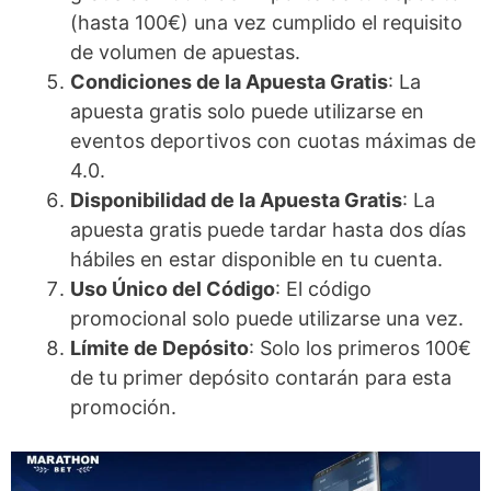
(hasta 100€) una vez cumplido el requisito
de volumen de apuestas.
Condiciones de la Apuesta Gratis
: La
apuesta gratis solo puede utilizarse en
eventos deportivos con cuotas máximas de
4.0.
Disponibilidad de la Apuesta Gratis
: La
apuesta gratis puede tardar hasta dos días
hábiles en estar disponible en tu cuenta.
Uso Único del Código
: El código
promocional solo puede utilizarse una vez.
Límite de Depósito
: Solo los primeros 100€
de tu primer depósito contarán para esta
promoción.