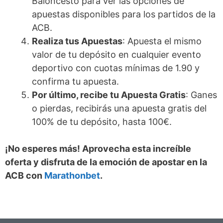
Baloncesto para ver las opciones de
apuestas disponibles para los partidos de la
ACB.
Realiza tus Apuestas
: Apuesta el mismo
valor de tu depósito en cualquier evento
deportivo con cuotas mínimas de 1.90 y
confirma tu apuesta.
Por último, recibe tu Apuesta Gratis
: Ganes
o pierdas, recibirás una apuesta gratis del
100% de tu depósito, hasta 100€.
¡No esperes más! Aprovecha esta increíble
oferta y disfruta de la emoción de apostar en la
ACB con
Marathonbet
.