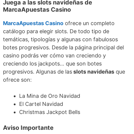
Juega a las slots navideñas de
MarcaApuestas Casino
MarcaApuestas Casino
ofrece un completo
catálogo para elegir slots. De todo tipo de
temáticas, tipologías y algunas con fabulosos
botes progresivos. Desde la página principal del
casino podrás ver cómo van creciendo y
creciendo los jackpots… que son botes
progresivos. Algunas de las
slots navideñas
que
ofrece son:
La Mina de Oro Navidad
El Cartel Navidad
Christmas Jackpot Bells
Aviso Importante