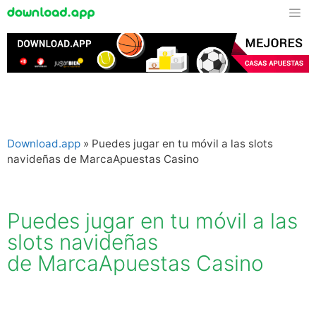
Download.app
»
Puedes jugar en tu móvil a las slots
navideñas de MarcaApuestas Casino
Puedes jugar en tu móvil a las
slots navideñas
de MarcaApuestas Casino