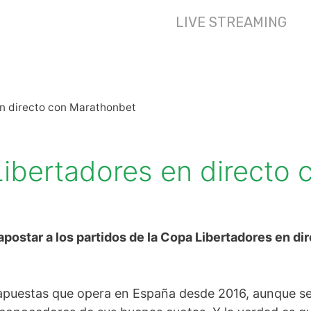
LIVE STREAMING
en directo con Marathonbet
Libertadores en directo
apostar a los partidos de la Copa Libertadores en di
apuestas que opera en España desde 2016, aunque se