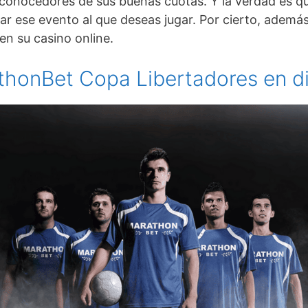
conocedores de sus buenas cuotas. Y la verdad es qu
trar ese evento al que deseas jugar. Por cierto, ademá
n su casino online.
honBet Copa Libertadores en d