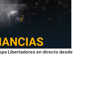
Copa Libertadores en directo desde