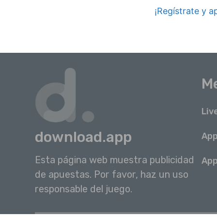
¡Regístrate y a
M
Liv
download.app
App
Esta página web muestra publicidad
App
de apuestas. Por favor, haz un uso
responsable del juego.