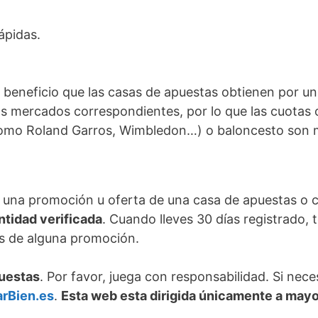
ápidas.
l beneficio que las casas de apuestas obtienen por un
os mercados correspondientes, por lo que las cuotas 
omo Roland Garros, Wimbledon…) o baloncesto son má
ir una promoción u oferta de una casa de apuestas o 
ntidad verificada
. Cuando lleves 30 días registrado, t
s de alguna promoción.
uestas
. Por favor, juega con responsabilidad. Si nec
rBien.es
.
Esta web esta dirigida únicamente a mayo