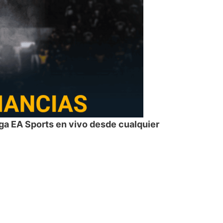
iga EA Sports en vivo desde cualquier