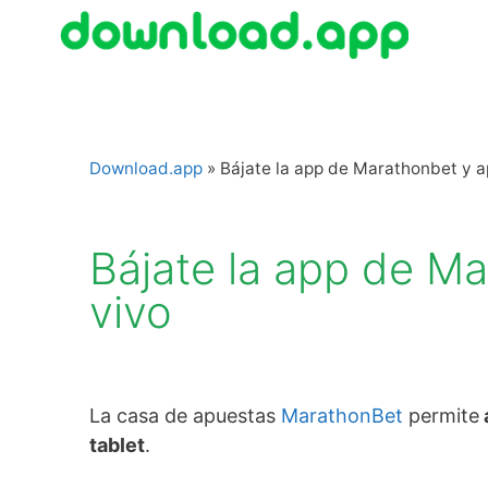
Download.app
»
Bájate la app de Marathonbet y a
Bájate la app de M
vivo
La casa de apuestas
MarathonBet
permite
tablet
.