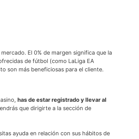
 mercado. El 0% de margen significa que la
ofrecidas de fútbol (como LaLiga EA
 son más beneficiosas para el cliente.
casino,
has de estar registrado y llevar al
endrás que dirigirte a la sección de
esitas ayuda en relación con sus hábitos de