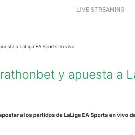
LIVE STREAMING
puesta a LaLiga EA Sports en vivo
arathonbet y apuesta a L
apostar a los partidos de LaLiga EA Sports en vivo d