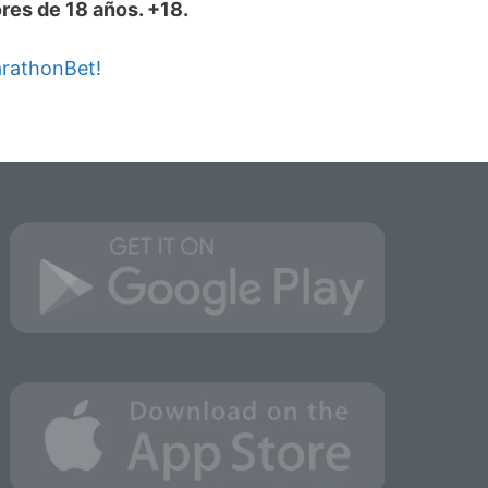
res de 18 años. +18.
arathonBet!