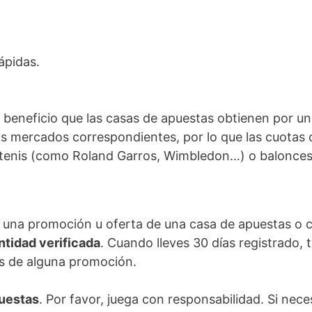
ápidas.
l beneficio que las casas de apuestas obtienen por un
os mercados correspondientes, por lo que las cuotas 
tenis (como Roland Garros, Wimbledon…) o baloncesto
ir una promoción u oferta de una casa de apuestas o 
ntidad verificada
. Cuando lleves 30 días registrado, t
s de alguna promoción.
uestas
. Por favor, juega con responsabilidad. Si nec