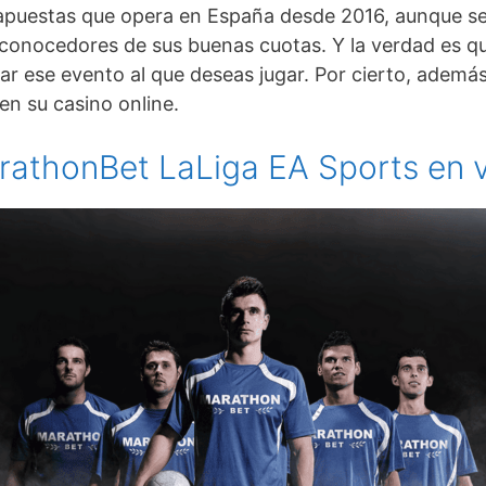
apuestas que opera en España desde 2016, aunque se
conocedores de sus buenas cuotas. Y la verdad es qu
trar ese evento al que deseas jugar. Por cierto, ademá
n su casino online.
rathonBet LaLiga EA Sports en v