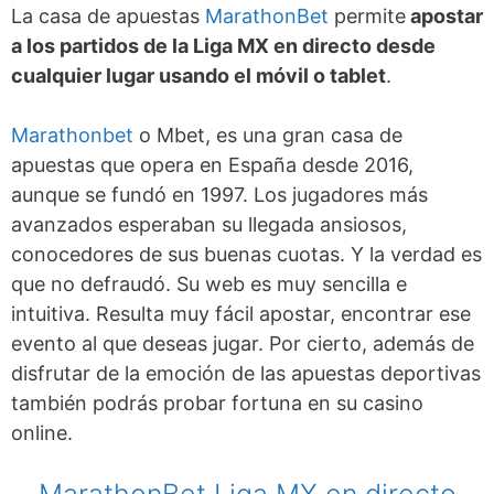
La casa de apuestas
MarathonBet
permite
apostar
a los partidos de la Liga MX en directo desde
cualquier lugar usando el móvil o tablet
.
Marathonbet
o Mbet, es una gran casa de
apuestas que opera en España desde 2016,
aunque se fundó en 1997. Los jugadores más
avanzados esperaban su llegada ansiosos,
conocedores de sus buenas cuotas. Y la verdad es
que no defraudó. Su web es muy sencilla e
intuitiva. Resulta muy fácil apostar, encontrar ese
evento al que deseas jugar. Por cierto, además de
disfrutar de la emoción de las apuestas deportivas
también podrás probar fortuna en su casino
online.