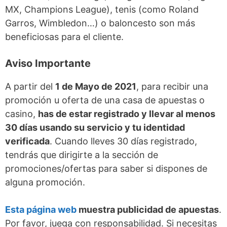
MX, Champions League), tenis (como Roland
Garros, Wimbledon…) o baloncesto son más
beneficiosas para el cliente.
Aviso Importante
A partir del
1 de Mayo de 2021
, para recibir una
promoción u oferta de una casa de apuestas o
casino,
has de estar registrado y llevar al menos
30 días usando su servicio y tu identidad
verificada
. Cuando lleves 30 días registrado,
tendrás que dirigirte a la sección de
promociones/ofertas para saber si dispones de
alguna promoción.
Esta página web
muestra publicidad de apuestas
.
Por favor, juega con responsabilidad. Si necesitas