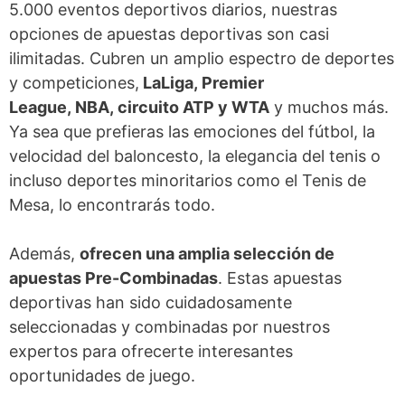
5.000 eventos deportivos diarios, nuestras
opciones de apuestas deportivas son casi
ilimitadas. Cubren un amplio espectro de deportes
y competiciones,
LaLiga, Premier
League, NBA, circuito ATP y WTA
y muchos más.
Ya sea que prefieras las emociones del fútbol, la
velocidad del baloncesto, la elegancia del tenis o
incluso deportes minoritarios como el Tenis de
Mesa, lo encontrarás todo.
Además,
ofrecen una amplia selección de
apuestas Pre-Combinadas
. Estas apuestas
deportivas han sido cuidadosamente
seleccionadas y combinadas por nuestros
expertos para ofrecerte interesantes
oportunidades de juego.