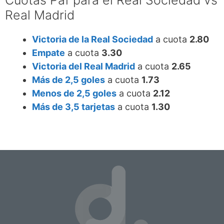
Cuotas Paf para el Real Sociedad vs
Real Madrid
Victoria de la Real Sociedad
a cuota
2.80
Empate
a cuota
3.30
Victoria del Real Madrid
a cuota
2.65
Más de 2,5 goles
a cuota
1.73
Menos de 2,5 goles
a cuota
2.12
Más de 3,5 tarjetas
a cuota
1.30