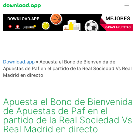
Download.app
»
Apuesta el Bono de Bienvenida de
Apuestas de Paf en el partido de la Real Sociedad Vs Real
Madrid en directo
Apuesta el Bono de Bienvenida
de Apuestas de Paf en el
partido de la Real Sociedad Vs
Real Madrid en directo