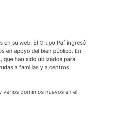
os en su web. El Grupo Paf ingresó
os en apoyo del bien público. En
 que han sido utilizados para
yudas a familias y a centros
y varios dominios nuevos en el