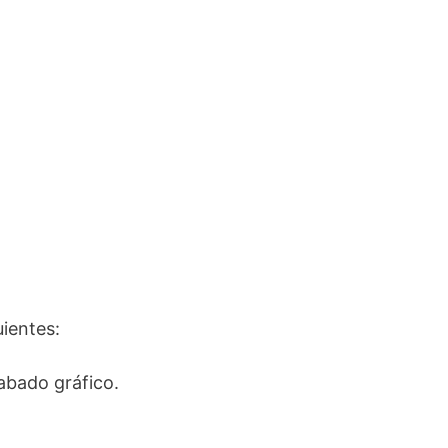
uientes:
abado gráfico.