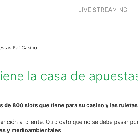
LIVE STREAMING
uestas Paf Casino
tiene la casa de apuesta
 de 800 slots que tiene para su casino y las ruleta
ención al cliente. Otro dato que no se debe pasar po
les y medioambientales
.