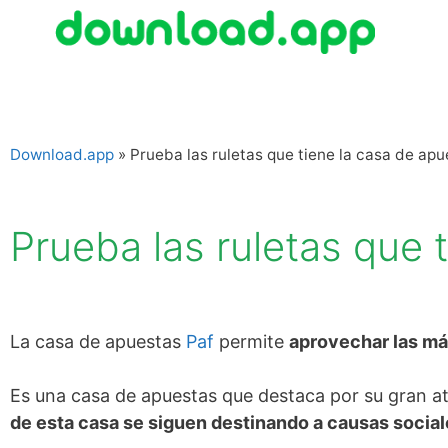
Download.app
»
Prueba las ruletas que tiene la casa de ap
Prueba las ruletas que 
La casa de apuestas
Paf
permite
aprovechar las más
Es una casa de apuestas que destaca por su gran at
de esta casa se siguen destinando a causas socia