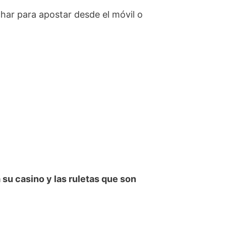
har para apostar desde el móvil o
 su casino y las ruletas que son