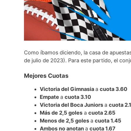
Como íbamos diciendo, la casa de apuesta
de julio de 2023). Para este partido, el conj
Mejores Cuotas
Victoria del Gimnasia
a
cuota 3.60
Empate
a
cuota 3.10
Victoria del Boca Juniors
a
cuota 2.
Más de 2,5 goles
a
cuota 2.65
Menos de 2,5 goles
a
cuota 1.45
Ambos no anotan
a
cuota 1.67