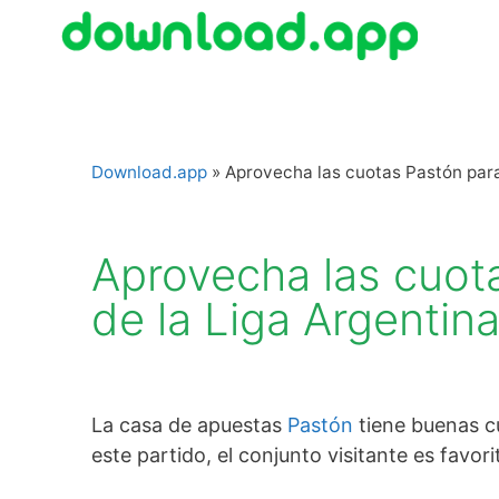
Download.app
»
Aprovecha las cuotas Pastón para
Aprovecha las cuot
de la Liga Argentin
La casa de apuestas
Pastón
tiene buenas c
este partido, el conjunto visitante es favori