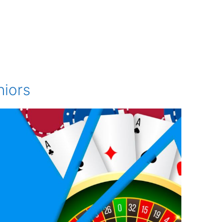
niors