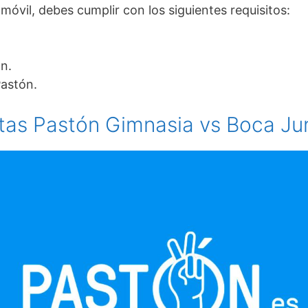
móvil, debes cumplir con los siguientes requisitos:
n.
Pastón.
as Pastón Gimnasia vs Boca Ju