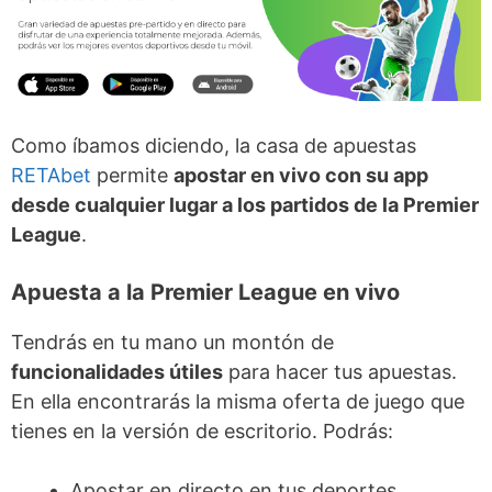
Como íbamos diciendo, la casa de apuestas
RETAbet
permite
apostar en vivo con su app
desde cualquier lugar a los partidos de la Premier
League
.
Apuesta a la Premier League en vivo
Tendrás en tu mano un montón de
funcionalidades útiles
para hacer tus apuestas.
En ella encontrarás la misma oferta de juego que
tienes en la versión de escritorio. Podrás:
Apostar en directo en tus deportes,