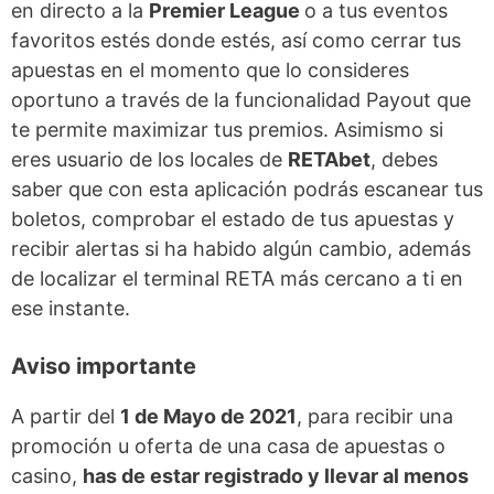
en directo a la
Premier League
o a tus eventos
favoritos estés donde estés, así como cerrar tus
apuestas en el momento que lo consideres
oportuno a través de la funcionalidad Payout que
te permite maximizar tus premios. Asimismo si
eres usuario de los locales de
RETAbet
, debes
saber que con esta aplicación podrás escanear tus
boletos, comprobar el estado de tus apuestas y
recibir alertas si ha habido algún cambio, además
de localizar el terminal RETA más cercano a ti en
ese instante.
Aviso importante
A partir del
1 de Mayo de 2021
, para recibir una
promoción u oferta de una casa de apuestas o
casino,
has de estar registrado y llevar al menos