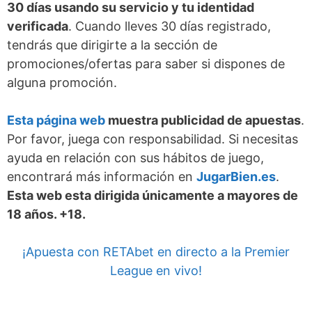
30 días usando su servicio y tu identidad
verificada
. Cuando lleves 30 días registrado,
tendrás que dirigirte a la sección de
promociones/ofertas para saber si dispones de
alguna promoción.
Esta página web
muestra publicidad de apuestas
.
Por favor, juega con responsabilidad. Si necesitas
ayuda en relación con sus hábitos de juego,
encontrará más información en
JugarBien.es
.
Esta web esta dirigida únicamente a mayores de
18 años. +18.
¡Apuesta con RETAbet en directo a la Premier
League en vivo!