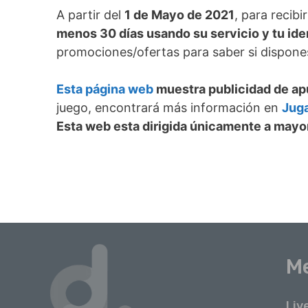
A partir del
1 de Mayo de 2021
, para recib
menos 30 días usando su servicio y tu ide
promociones/ofertas para saber si dispone
Esta página web
muestra publicidad de ap
juego, encontrará más información en
Juga
Esta web esta dirigida únicamente a mayor
M
Liv