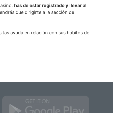
casino,
has de estar registrado y llevar al
endrás que dirigirte a la sección de
esitas ayuda en relación con sus hábitos de