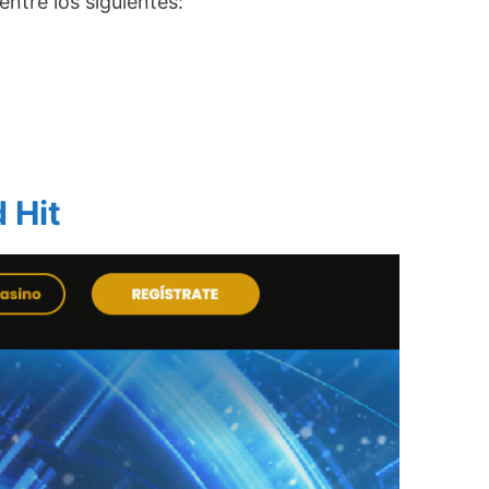
entre los siguientes:
 Hit