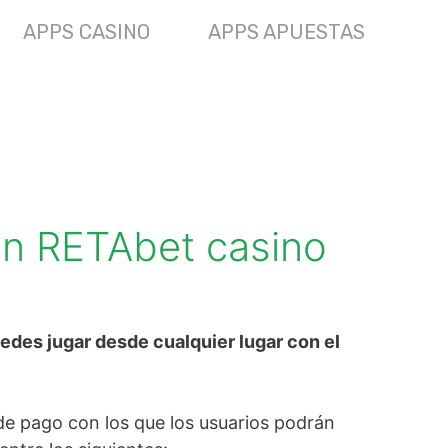
APPS CASINO
APPS APUESTAS
en RETAbet casino
edes jugar desde cualquier lugar con el
 de pago con los que los usuarios podrán