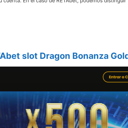
su cuenta. En el caso de RETAbet, podemos distinguir 
Abet slot Dragon Bonanza Gold