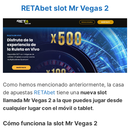
RETAbet slot Mr Vegas 2
Como hemos mencionado anteriormente, l
a casa
de apuestas
RETAbet
tiene una
nueva slot
llamada Mr Vegas 2 a la que puedes jugar desde
cualquier lugar con el móvil o tablet
.
Cómo funciona la slot Mr Vegas 2