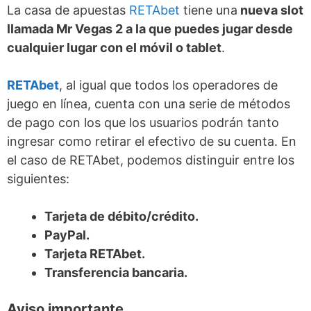
La casa de apuestas
RETAbet
tiene una
nueva slot
llamada Mr Vegas 2 a la que puedes jugar desde
cualquier lugar con el móvil o tablet
.
RETAbet
, al igual que todos los operadores de
juego en línea, cuenta con una serie de métodos
de pago con los que los usuarios podrán tanto
ingresar como retirar el efectivo de su cuenta. En
el caso de RETAbet, podemos distinguir entre los
siguientes:
Tarjeta de débito/crédito.
PayPal.
Tarjeta RETAbet.
Transferencia bancaria.
Aviso importante