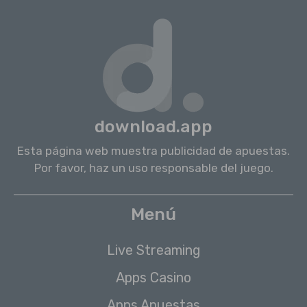
download.app
Esta página web muestra publicidad de apuestas.
Por favor, haz un uso responsable del juego.
Menú
Live Streaming
Apps Casino
Apps Apuestas