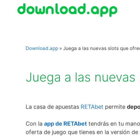
Download.app
»
Juega a las nuevas slots que ofr
Juega a las nuevas 
La casa de apuestas
RETAbet
permite
depo
Con la
app de RETAbet
tendrás en tu man
oferta de juego que tienes en la versión de 