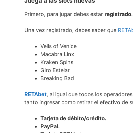
Juega a las slots nuevas
Primero, para jugar debes estar
registrado
.
Una vez registrado, debes saber que
RETA
Veils of Venice
Macabra Linx
Kraken Spins
Giro Estelar
Breaking Bad
RETAbet
, al igual que todos los operadore
tanto ingresar como retirar el efectivo de 
Tarjeta de débito/crédito.
PayPal.