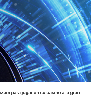
izum para jugar en su casino a la gran