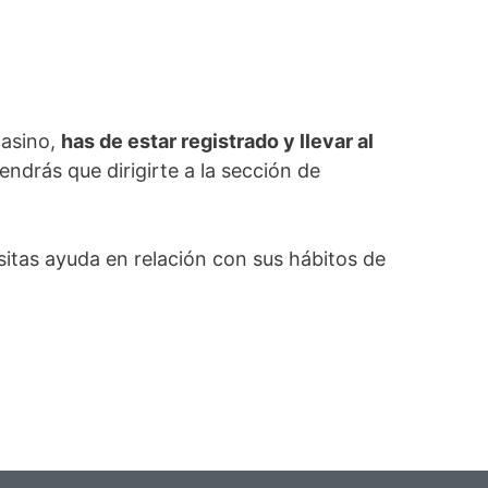
casino,
has de estar registrado y llevar al
endrás que dirigirte a la sección de
esitas ayuda en relación con sus hábitos de