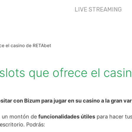
LIVE STREAMING
ece el casino de RETAbet
slots que ofrece el cas
sitar con Bizum para jugar en su casino a la gran va
o un montón de
funcionalidades útiles
para hacer tus
escritorio. Podrás: