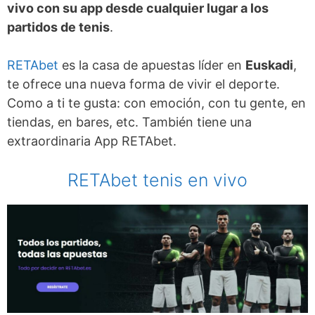
vivo con su app desde cualquier lugar a los
partidos de tenis
.
RETAbet
es
la casa de apuestas líder en
Euskadi
,
te ofrece una nueva forma de vivir el deporte.
Como a ti te gusta: con emoción, con tu gente, en
tiendas, en bares, etc. También tiene una
extraordinaria App RETAbet.
RETAbet tenis en vivo