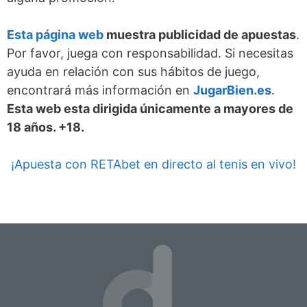
Esta página web
muestra publicidad de apuestas
.
Por favor, juega con responsabilidad. Si necesitas
ayuda en relación con sus hábitos de juego,
encontrará más información en
JugarBien.es
.
Esta web esta dirigida únicamente a mayores de
18 años. +18.
¡Apuesta con RETAbet en directo al tenis en vivo!