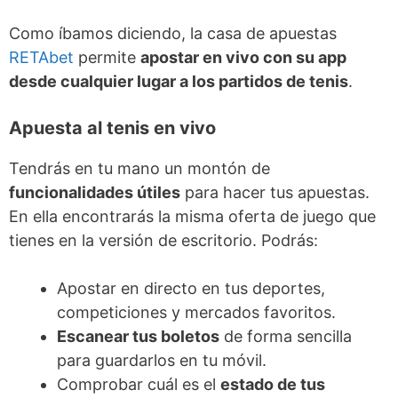
Como íbamos diciendo, la casa de apuestas
RETAbet
permite
apostar en vivo con su app
desde cualquier lugar a los partidos de tenis
.
Apuesta al tenis en vivo
Tendrás en tu mano un montón de
funcionalidades útiles
para hacer tus apuestas.
En ella encontrarás la misma oferta de juego que
tienes en la versión de escritorio. Podrás:
Apostar en directo en tus deportes,
competiciones y mercados favoritos.
Escanear tus boletos
de forma sencilla
para guardarlos en tu móvil.
Comprobar cuál es el
estado de tus