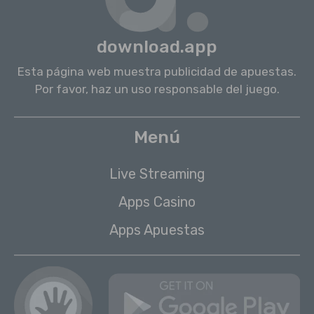
download.app
Esta página web muestra publicidad de apuestas.
Por favor, haz un uso responsable del juego.
Menú
Live Streaming
Apps Casino
Apps Apuestas