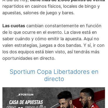
repartidos en casinos físicos, locales de bingo y
apuestas, salones de juego y bares.
Las cuotas
cambian constantemente en función
de lo que ocurre en el evento. La clave está en
saber cuándo y cómo emitir la apuesta. Aquí no
valen estrategias, juegas a dos bandas. Y sí, ir con
los dos equipos está bien visto, así tendrás más
oportunidades en directo.
Sportium Copa Libertadores en
directo