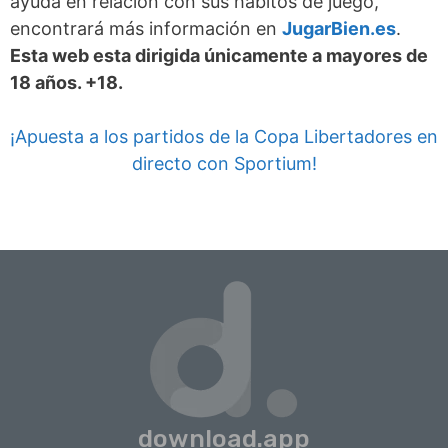
ayuda en relación con sus hábitos de juego,
encontrará más información en
JugarBien.es
.
Esta web esta dirigida únicamente a mayores de
18 años. +18.
¡Apuesta a los partidos de la Copa Libertadores en
directo con Sportium!
download.app