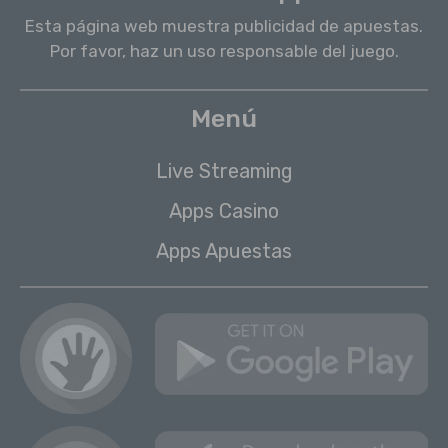
Esta página web muestra publicidad de apuestas.
Por favor, haz un uso responsable del juego.
Menú
Live Streaming
Apps Casino
Apps Apuestas