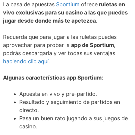
La casa de apuestas
Sportium
ofrece
ruletas en
vivo exclusivas para su casino a las que puedes
jugar desde donde más te apetezca
.
Recuerda que para jugar a las ruletas puedes
aprovechar para probar la
app de Sportium
,
podrás descargarla y ver todas sus ventajas
haciendo clic aquí
.
Algunas características app Sportium:
Apuesta en vivo y pre-partido.
Resultado y seguimiento de partidos en
directo.
Pasa un buen rato jugando a sus juegos de
casino.