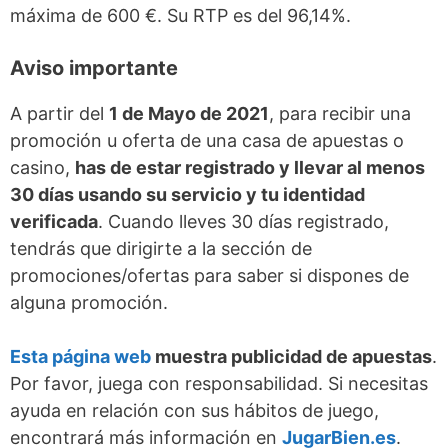
máxima de 600 €. Su RTP es del 96,14%.
Aviso importante
A partir del
1 de Mayo de 2021
, para recibir una
promoción u oferta de una casa de apuestas o
casino,
has de estar registrado y llevar al menos
30 días usando su servicio y tu identidad
verificada
. Cuando lleves 30 días registrado,
tendrás que dirigirte a la sección de
promociones/ofertas para saber si dispones de
alguna promoción.
Esta página web
muestra publicidad de apuestas
.
Por favor, juega con responsabilidad. Si necesitas
ayuda en relación con sus hábitos de juego,
encontrará más información en
JugarBien.es
.