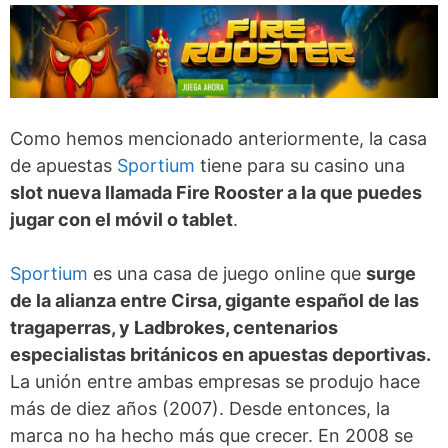
Como hemos mencionado anteriormente, la casa
de apuestas
Sportium
tiene para su casino una
slot nueva llamada Fire Rooster a la que puedes
jugar con el móvil o tablet
.
Sportium
es una casa de juego online que
surge
de la alianza entre Cirsa, gigante español de las
tragaperras, y Ladbrokes, centenarios
especialistas británicos en apuestas deportivas.
La unión entre ambas empresas se produjo hace
más de diez años (2007). Desde entonces, la
marca no ha hecho más que crecer. En 2008 se