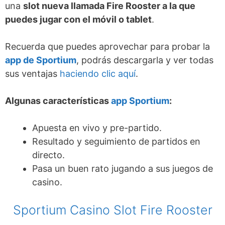
una
slot nueva llamada Fire Rooster a la que
puedes jugar con el móvil o tablet
.
Recuerda que puedes aprovechar para probar la
app de Sportium
, podrás descargarla y ver todas
sus ventajas
haciendo clic aquí
.
Algunas características
app Sportium
:
Apuesta en vivo y pre-partido.
Resultado y seguimiento de partidos en
directo.
Pasa un buen rato jugando a sus juegos de
casino.
Sportium Casino Slot Fire Rooster