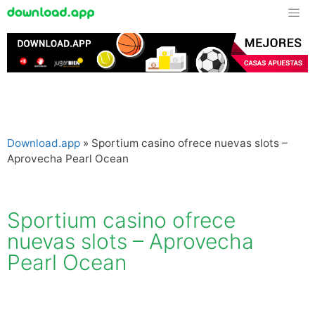
Download.app
»
Sportium casino ofrece nuevas slots –
Aprovecha Pearl Ocean
Sportium casino ofrece
nuevas slots – Aprovecha
Pearl Ocean