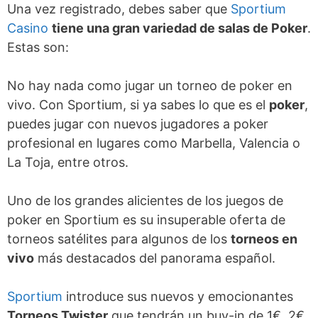
Una vez registrado, debes saber que
Sportium
Casino
tiene una gran variedad de salas de Poker
.
Estas son:
No hay nada como jugar un torneo de poker en
vivo. Con Sportium, si ya sabes lo que es el
poker
,
puedes jugar con nuevos jugadores a poker
profesional en lugares como Marbella, Valencia o
La Toja, entre otros.
Uno de los grandes alicientes de los juegos de
poker en Sportium es su insuperable oferta de
torneos satélites para algunos de los
torneos en
vivo
más destacados del panorama español.
Sportium
introduce sus nuevos y emocionantes
Torneos Twister
que tendrán un buy-in de 1€, 2€,