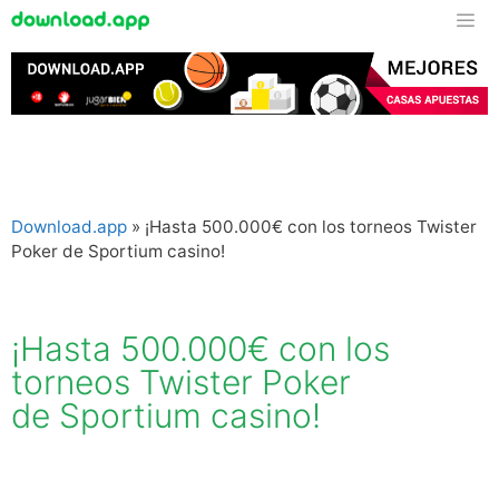
Download.app
»
¡Hasta 500.000€ con los torneos Twister
Poker de Sportium casino!
¡Hasta 500.000€ con los
torneos Twister Poker
de Sportium casino!