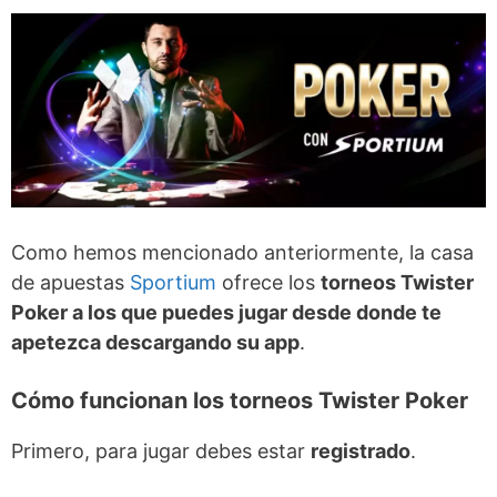
Como hemos mencionado anteriormente, la casa
de apuestas
Sportium
ofrece los
torneos Twister
Poker a los que puedes jugar desde donde te
apetezca descargando su app
.
Cómo funcionan los torneos Twister Poker
Primero, para jugar debes estar
registrado
.