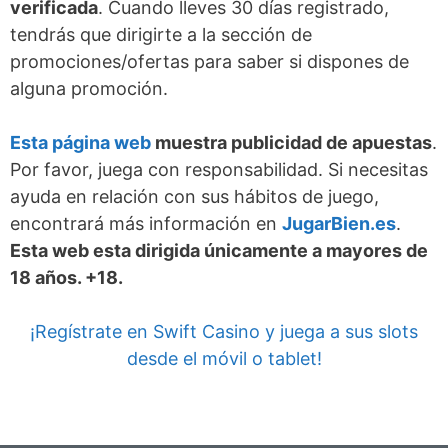
verificada
. Cuando lleves 30 días registrado,
tendrás que dirigirte a la sección de
promociones/ofertas para saber si dispones de
alguna promoción.
Esta página web
muestra publicidad de apuestas
.
Por favor, juega con responsabilidad. Si necesitas
ayuda en relación con sus hábitos de juego,
encontrará más información en
JugarBien.es
.
Esta web esta dirigida únicamente a mayores de
18 años. +18.
¡Regístrate en Swift Casino y juega a sus slots
desde el móvil o tablet!