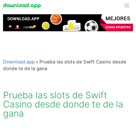
Download.app
»
Prueba las slots de Swift Casino desde
donde te de la gana
Prueba las slots de Swift
Casino desde donde te de la
gana