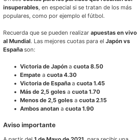
insuperables
, en especial si se tratan de los más
populares, como por ejemplo el fútbol.
Recuerda que se pueden realizar
apuestas en vivo
al Mundial
. Las mejores cuotas para el
Japón vs
España
son:
Victoria de Japón
a
cuota 8.50
Empate
a
cuota 4.30
Victoria de España
a
cuota 1.45
Más de 2,5 goles
a
cuota 1.70
Menos de 2,5 goles
a
cuota 2.15
Ambos anotan
a
cuota 1.90
Aviso importante
A partir del
1 de Mayo de 2021
, para recibir una