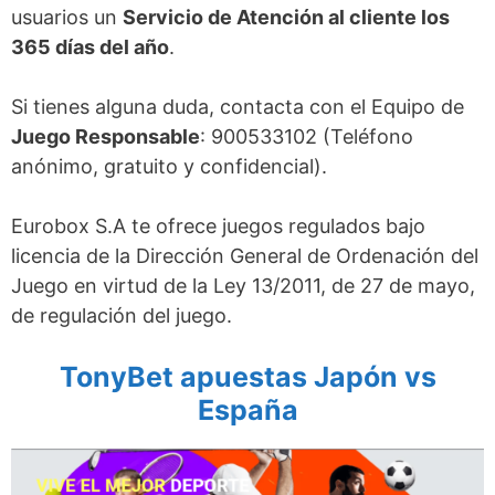
usuarios un
Servicio de Atención al cliente los
365 días del año
.
Si tienes alguna duda, contacta con el Equipo de
Juego Responsable
: 900533102 (Teléfono
anónimo, gratuito y confidencial).
Eurobox S.A te ofrece juegos regulados bajo
licencia de la Dirección General de Ordenación del
Juego en virtud de la Ley 13/2011, de 27 de mayo,
de regulación del juego.
TonyBet apuestas Japón vs
España