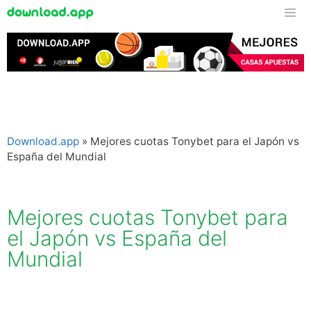
Download.app
»
Mejores cuotas Tonybet para el Japón vs
España del Mundial
Mejores cuotas Tonybet para
el Japón vs España del
Mundial