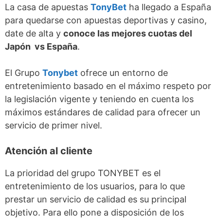
La casa de apuestas
TonyBet
ha llegado a España
para quedarse con apuestas deportivas y casino,
date de alta y
conoce las mejores cuotas del
Japón vs España
.
El Grupo
Tonybet
ofrece un entorno de
entretenimiento basado en el máximo respeto por
la legislación vigente y teniendo en cuenta los
máximos estándares de calidad para ofrecer un
servicio de primer nivel.
Atención al cliente
La prioridad del grupo TONYBET es el
entretenimiento de los usuarios, para lo que
prestar un servicio de calidad es su principal
objetivo. Para ello pone a disposición de los