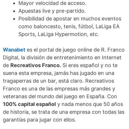
Mayor velocidad de acceso.
Apuestas live y pre-partido.
Posibilidad de apostar en muchos eventos
como baloncesto, tenis, fútbol, LaLiga EA
Sports, LaLiga Hypermotion, etc.
Wanabet
es el portal de juego online de R. Franco
Digital, la división de entretenimiento en Internet
de
Recreativos Franco.
Si eres español y no te
suena esta empresa, jamás has jugado en una
tragaperras de un bar, está claro. Recreativos
Franco es una de las empresas más grandes y
veteranas del mundo del juego en España. Con
100% capital español
y nada menos que 50 años
de historia, se trata de una empresa con todas las
garantías para jugar con ellos.