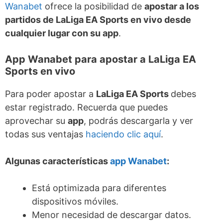
Wanabet
ofrece la posibilidad de
apostar a los
partidos de LaLiga EA Sports en vivo desde
cualquier lugar con su app
.
App Wanabet para apostar a LaLiga EA
Sports en vivo
Para poder apostar a
LaLiga EA Sports
debes
estar registrado. Recuerda que puedes
aprovechar su
app
, podrás descargarla y ver
todas sus ventajas
haciendo clic aquí
.
Algunas características
app Wanabet
:
Está optimizada para diferentes
dispositivos móviles.
Menor necesidad de descargar datos.