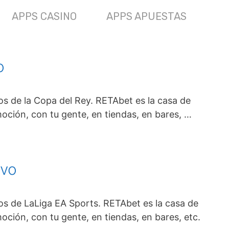
APPS CASINO
APPS APUESTAS
o
os de la Copa del Rey. RETAbet es la casa de
moción, con tu gente, en tiendas, en bares, …
ivo
os de LaLiga EA Sports. RETAbet es la casa de
oción, con tu gente, en tiendas, en bares, etc.