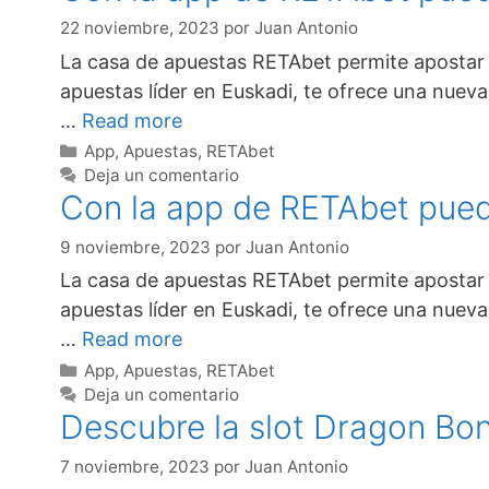
22 noviembre, 2023
por
Juan Antonio
La casa de apuestas RETAbet permite apostar e
apuestas líder en Euskadi, te ofrece una nueva
…
Read more
App
,
Apuestas
,
RETAbet
Deja un comentario
Con la app de RETAbet pued
9 noviembre, 2023
por
Juan Antonio
La casa de apuestas RETAbet permite apostar e
apuestas líder en Euskadi, te ofrece una nueva
…
Read more
App
,
Apuestas
,
RETAbet
Deja un comentario
Descubre la slot Dragon Bo
7 noviembre, 2023
por
Juan Antonio