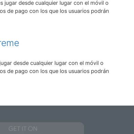
jugar desde cualquier lugar con el móvil o
dos de pago con los que los usuarios podrán
treme
ugar desde cualquier lugar con el móvil o
dos de pago con los que los usuarios podrán