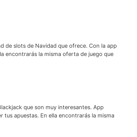
d de slots de Navidad que ofrece. Con la app
la encontrarás la misma oferta de juego que
Blackjack que son muy interesantes. App
 tus apuestas. En ella encontrarás la misma